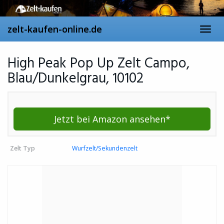
Skip
to
main
zelt-kaufen-online.de
Toggl
content
navig
High Peak Pop Up Zelt Campo,
Blau/Dunkelgrau, 10102
Jetzt bei Amazon ansehen*
Zelt Typ
Wurfzelt/Sekundenzelt