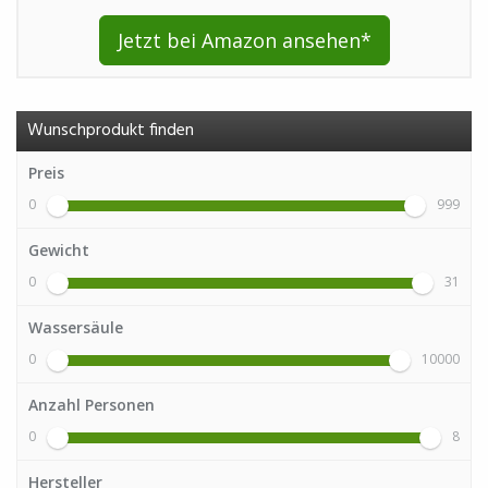
Jetzt bei Amazon ansehen*
Wunschprodukt finden
Preis
0
999
Gewicht
0
31
Wassersäule
0
10000
Anzahl Personen
0
8
Hersteller