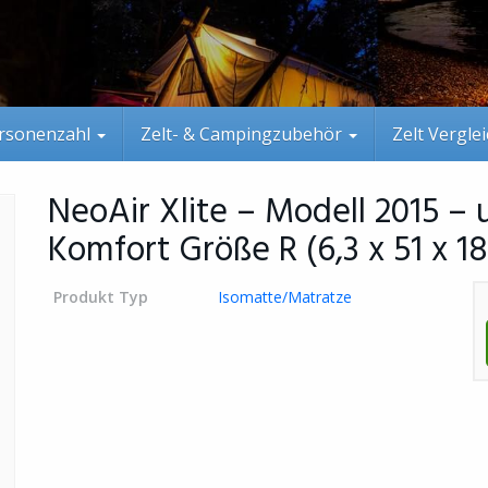
rsonenzahl
Zelt- & Campingzubehör
Zelt Vergle
NeoAir Xlite – Modell 2015 – 
Komfort Größe R (6,3 x 51 x 1
Produkt Typ
Isomatte/Matratze