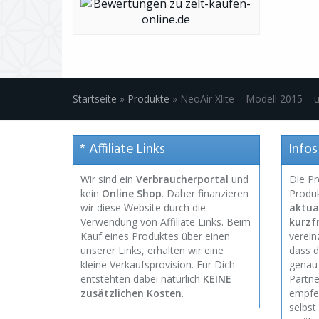
Startseite
»
Produkte
»
NeoAir Xlite – Modell 2015 – 
* Affiliate Links
Infos
Wir sind ein
Verbraucherportal
und
Die Pr
kein
Online Shop
. Daher finanzieren
Produ
wir diese Website durch die
aktual
Verwendung von Affiliate Links. Beim
kurzf
Kauf eines Produktes über einen
verei
unserer Links, erhalten wir eine
dass d
kleine Verkaufsprovision. Für Dich
genau 
entstehten dabei natürlich
KEINE
Partne
zusätzlichen Kosten
.
empfeh
selbst