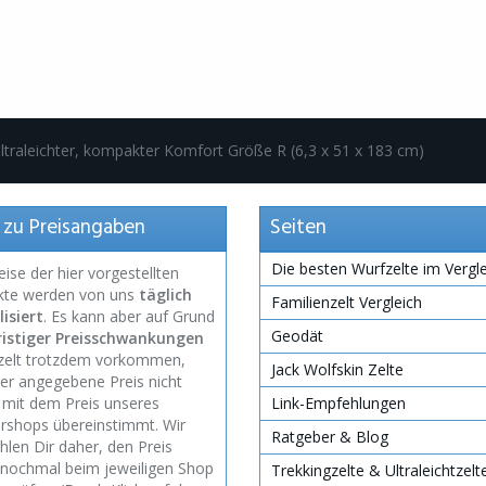
ultraleichter, kompakter Komfort Größe R (6,3 x 51 x 183 cm)
 zu Preisangaben
Seiten
Die besten Wurfzelte im Vergl
eise der hier vorgestellten
kte werden von uns
täglich
Familienzelt Vergleich
isiert
. Es kann aber auf Grund
Geodät
ristiger Preisschwankungen
nzelt trotzdem vorkommen,
Jack Wolfskin Zelte
er angegebene Preis nicht
mit dem Preis unseres
Link-Empfehlungen
rshops übereinstimmt. Wir
Ratgeber & Blog
len Dir daher, den Preis
 nochmal beim jeweiligen Shop
Trekkingzelte & Ultraleichtzelt