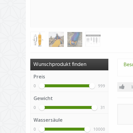
Wunschprodukt finden
Bes
Preis
0
999
Gewicht
0
31
Wassersäule
0
10000