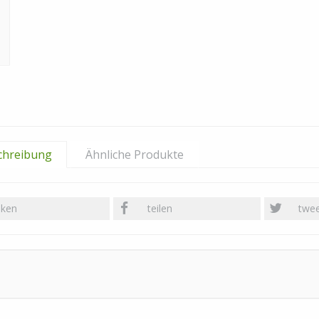
chreibung
Ähnliche Produkte
liken
teilen
twe